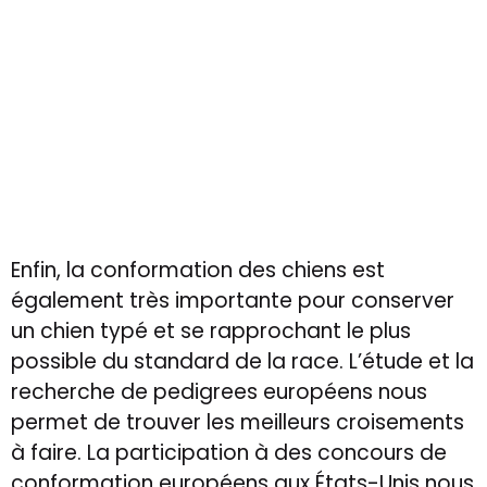
ces traits de caractère n’est pas gardé dans
notre programme d’élevage. C’est
également pourquoi nous portons une
attention toute particulière à la socialisation
de nos chiots. Cette étape, qui se termine à
12 semaines de vie, est cruciale dans la
future vie du chien.
Enfin, la conformation des chiens est
également très importante pour conserver
un chien typé et se rapprochant le plus
possible du standard de la race. L’étude et la
recherche de pedigrees européens nous
permet de trouver les meilleurs croisements
à faire. La participation à des concours de
conformation européens aux États-Unis nous